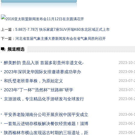
上一篇：
5.88万-7.78万 快乐家庭7座SUV开瑞K60东北区域正式上市
下一篇：
河北省首届气象主播大赛新闻发布会在省气象局胜利召开
频道精选
醉美黔韵 贵品入浙 首届多彩贵州非遗文化-
2023-10-
2023年深圳龙华国际女排邀请赛成功举办
2023-09-
和氏璧老班章单株，为原始定义
2023-07-
2023年“丁一杯”“浩然杯”“丝路杯”研学
2023-07-
京游游戏，专注精品化手游研发与全球发行
2023-06-
平安养老险湖南分公司开展庆祝中国平安成立
2023-06-
一套氚云进销存模板解决餐饮经营难题！淄博
2023-06-
陕西榆林市横山发现远古时期的三垣遗址，距
2023-06-