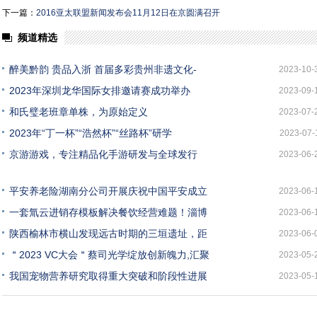
下一篇：
2016亚太联盟新闻发布会11月12日在京圆满召开
频道精选
醉美黔韵 贵品入浙 首届多彩贵州非遗文化-
2023-10-
2023年深圳龙华国际女排邀请赛成功举办
2023-09-
和氏璧老班章单株，为原始定义
2023-07-
2023年“丁一杯”“浩然杯”“丝路杯”研学
2023-07-
京游游戏，专注精品化手游研发与全球发行
2023-06-
平安养老险湖南分公司开展庆祝中国平安成立
2023-06-
一套氚云进销存模板解决餐饮经营难题！淄博
2023-06-
陕西榆林市横山发现远古时期的三垣遗址，距
2023-06-
＂2023 VC大会＂蔡司光学绽放创新魄力,汇聚
2023-05-
我国宠物营养研究取得重大突破和阶段性进展
2023-05-